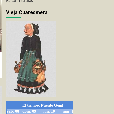
Faltan 180 días
Vieja Cuaresmera