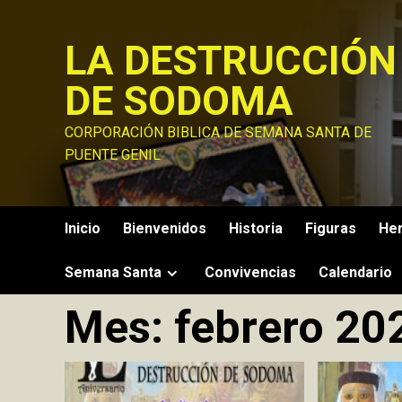
Saltar
al
LA DESTRUCCIÓN
contenido
DE SODOMA
CORPORACIÓN BIBLICA DE SEMANA SANTA DE
PUENTE GENIL
Inicio
Bienvenidos
Historia
Figuras
He
Semana Santa
Convivencias
Calendario
Mes:
febrero 20