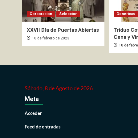
Corporacion
Seleccion
Genericas
XXVII Día de Puertas Abiertas
Triduo Co
Cena y Vi
10 de febrero de 2023
10 de febr
Sábado, 8 de Agosto de 2026
Meta
Acceder
Feed de entradas