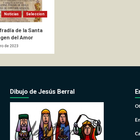
Noticias
Seleccion
fradía de la Santa
rgen del Amor
ero de 2023
Dibujo de Jesús Berral
E
Ot
En
Ca