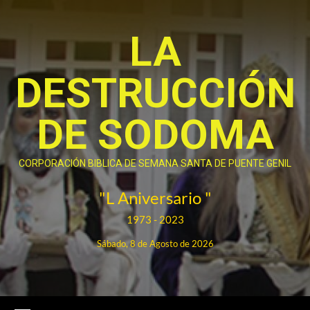
Saltar
al
LA
contenido
DESTRUCCIÓN
DE SODOMA
CORPORACIÓN BIBLICA DE SEMANA SANTA DE PUENTE GENIL
"L Aniversario "
1973 - 2023
Sábado, 8 de Agosto de 2026
Menú