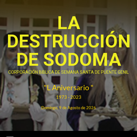
Saltar
al
LA
contenido
DESTRUCCIÓN
DE SODOMA
CORPORACIÓN BIBLICA DE SEMANA SANTA DE PUENTE GENIL
"L Aniversario "
1973 - 2023
Domingo, 9 de Agosto de 2026
Menú