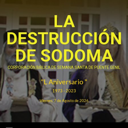
Saltar
al
LA
contenido
DESTRUCCIÓN
DE SODOMA
CORPORACIÓN BIBLICA DE SEMANA SANTA DE PUENTE GENIL
"L Aniversario "
1973 - 2023
Viernes, 7 de Agosto de 2026
Menú