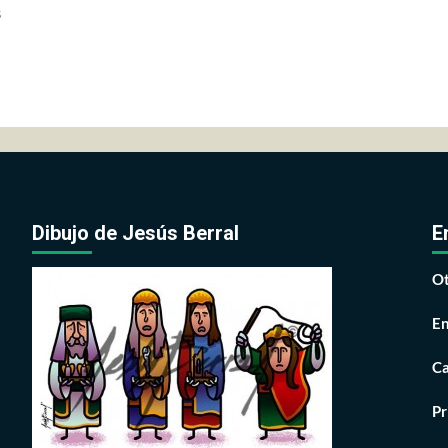
s
Dibujo de Jesús Berral
E
Ot
En
Ca
Pr