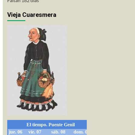
Faltan 182 días
Vieja Cuaresmera