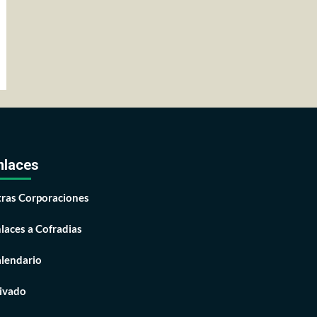
nlaces
ras Corporaciones
laces a Cofradias
lendario
ivado