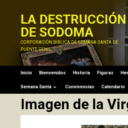
Saltar
al
LA DESTRUCCIÓN
contenido
DE SODOMA
CORPORACIÓN BIBLICA DE SEMANA SANTA DE
PUENTE GENIL
Inicio
Bienvenidos
Historia
Figuras
He
Semana Santa
Convivencias
Calendario
Imagen de la Vi