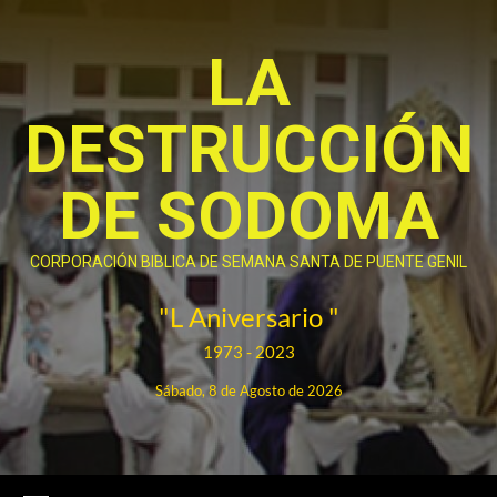
Saltar
al
LA
contenido
DESTRUCCIÓN
DE SODOMA
CORPORACIÓN BIBLICA DE SEMANA SANTA DE PUENTE GENIL
"L Aniversario "
1973 - 2023
Sábado, 8 de Agosto de 2026
Menú