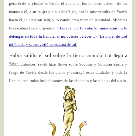
pecado de la ciudad «. Como él vacilaba, los hombres asieron de las
manos a él, a su mujer y a sus dos hijas, por la misericordia de Yavéh
hacia él, le hicieron salir, y lo condujeron fuera de la ciudad. Mientras
los sacaban fuera, dijéronle: «
Escapa, por tu vida. No mires atrás, ni te
detengas en toda la llanura, si no quieres perecer…». La mujer de Lot
miró atrás y se convirtió en estatua de sal.
Había salido el sol sobre la tierra cuando Lo
t llegó a
Sóar.
Entonces Yavéh hizo llover sobre Sodoma y Gomorra azufre y
fuego de Yavéh, desde los cielos y destruyó estas ciu
dades y toda la
llanura, con
todos los habitante
s
de
las ciudades y las plantas del suelo.