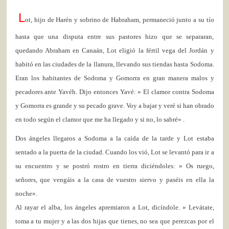
L
ot, hijo de Harén y sobrino de Habraham, permaneció junto a su tío
hasta que una disputa entre sus pastores hizo que se separaran,
quedando Abraham en Canaán, Lot eligió la fértil vega del Jordán y
hab
i
tó en las ciudades de la llanura, llevando sus tiendas hasta Sodoma.
Eran los habitantes de Sodoma y G
omorra en gran manera malos y
pecadores ante Yavéh. Dijo entonces Y
avé: » El clamor contra Sodoma
y Gomorra es grande y su pecado grave. Voy a
bajar y veré si han obrado
en todo según el clamor que me ha llegado y si no, lo sabré» .
Dos ángeles llegaros a Sodoma a la caída de la tarde y Lot estaba
sentado a la puerta de la ciudad. Cuando los vió, Lot se levantó para ir a
su encuentro y se postró rostro en tierra diciéndoles: » Os ruego,
señores, que vengáis a la casa de vuestro siervo y paséis en ella la
noche».
Al rayar el alba, los ángeles apremi
aron a Lot, dicí
ndole. » Levátate,
toma a tu mujer y a las dos hijas que tienes, no sea que perezcas por el