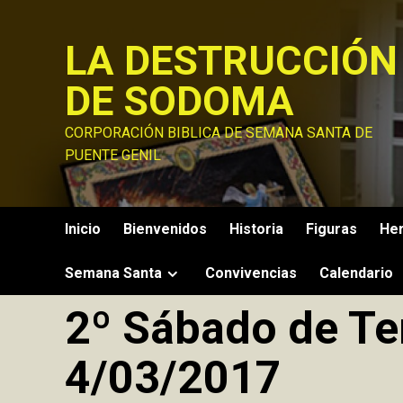
Saltar
al
LA DESTRUCCIÓN
contenido
DE SODOMA
CORPORACIÓN BIBLICA DE SEMANA SANTA DE
PUENTE GENIL
Inicio
Bienvenidos
Historia
Figuras
He
Semana Santa
Convivencias
Calendario
2º Sábado de Te
4/03/2017