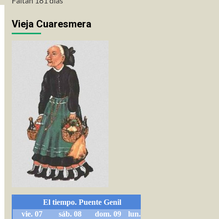
Faltan 181 días
Vieja Cuaresmera