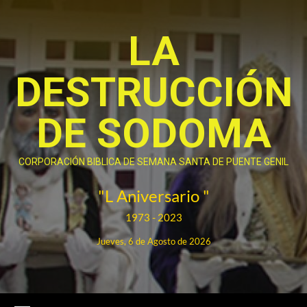
Saltar
al
LA
contenido
DESTRUCCIÓN
DE SODOMA
CORPORACIÓN BIBLICA DE SEMANA SANTA DE PUENTE GENIL
"L Aniversario "
1973 - 2023
Jueves, 6 de Agosto de 2026
Menú