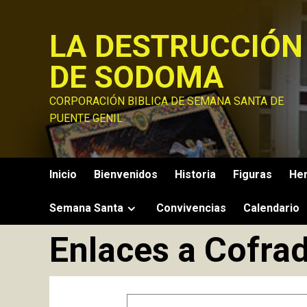
Saltar
al
LA DESTRUCCIÓN
contenido
DE SODOMA
CORPORACIÓN BIBLICA DE SEMANA SANTA DE
PUENTE GENIL
Inicio
Bienvenidos
Historia
Figuras
He
Semana Santa
Convivencias
Calendario
Enlaces a Cofra