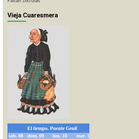
Faltan 180 días
Vieja Cuaresmera