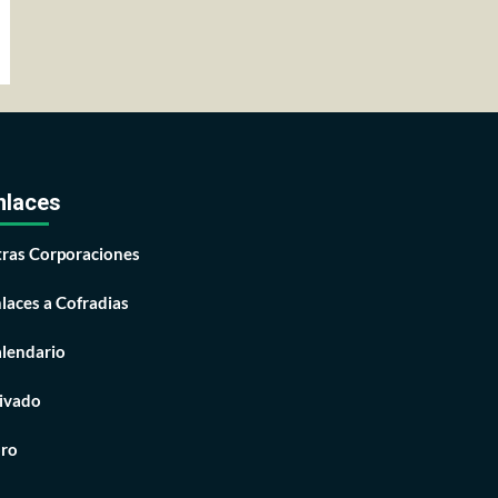
nlaces
ras Corporaciones
laces a Cofradias
lendario
ivado
ro