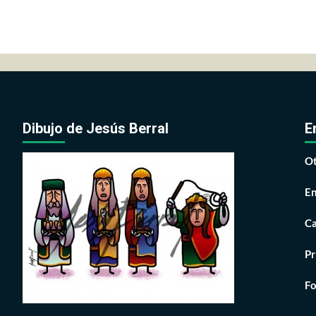
Dibujo de Jesús Berral
E
Ot
En
Ca
Pr
Fo