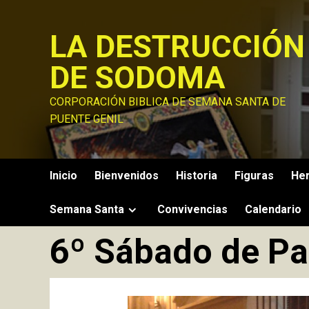
Saltar
al
LA DESTRUCCIÓN
contenido
DE SODOMA
CORPORACIÓN BIBLICA DE SEMANA SANTA DE
PUENTE GENIL
Inicio
Bienvenidos
Historia
Figuras
He
Semana Santa
Convivencias
Calendario
6º Sábado de Pa