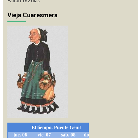
Faltan 182 días
Vieja Cuaresmera