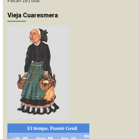
Faltan 181 días
Vieja Cuaresmera