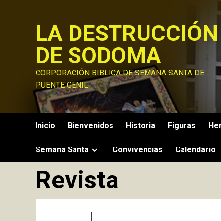
Saltar
al
LA DESTRUCCIÓN
contenido
DE SODOMA
CORPORACIÓN BIBLICA DE SEMANA SANTA DE
PUENTE GENIL
Inicio
Bienvenidos
Historia
Figuras
He
Semana Santa
Convivencias
Calendario
Revista