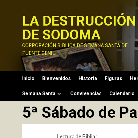
Saltar
al
LA DESTRUCCIÓN
contenido
DE SODOMA
CORPORACIÓN BIBLICA DE SEMANA SANTA DE
PUENTE GENIL
Inicio
Bienvenidos
Historia
Figuras
He
Semana Santa
Convivencias
Calendario
5ª Sábado de Pa
Lectura de Biblia :