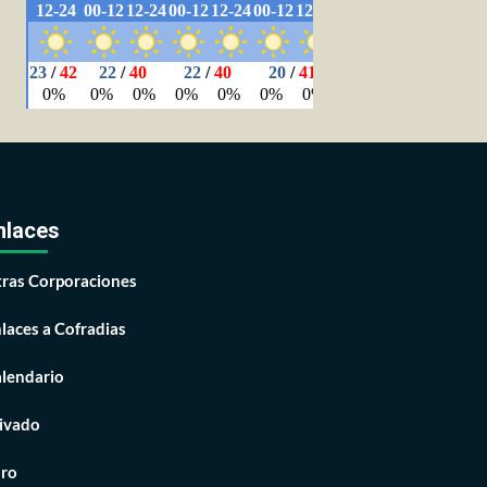
nlaces
ras Corporaciones
laces a Cofradias
lendario
ivado
ro