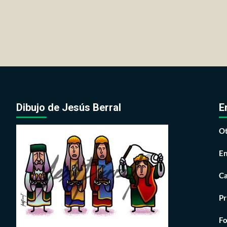
Dibujo de Jesús Berral
E
Ot
En
Ca
Pr
Fo