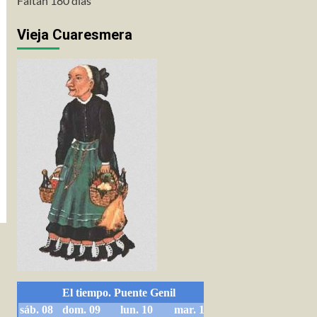
Faltan 180 días
Vieja Cuaresmera