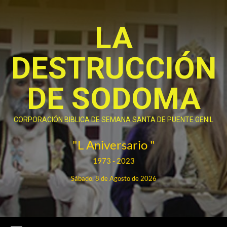
Saltar
al
LA
contenido
DESTRUCCIÓN
DE SODOMA
CORPORACIÓN BIBLICA DE SEMANA SANTA DE PUENTE GENIL
"L Aniversario "
1973 - 2023
Sábado, 8 de Agosto de 2026
Menú