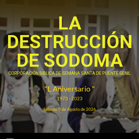
Saltar
al
LA
contenido
DESTRUCCIÓN
DE SODOMA
CORPORACIÓN BIBLICA DE SEMANA SANTA DE PUENTE GENIL
"L Aniversario "
1973 - 2023
Sábado, 8 de Agosto de 2026
Menú