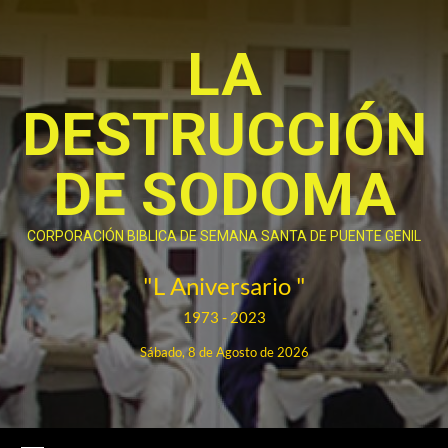
Saltar
al
LA
contenido
DESTRUCCIÓN
DE SODOMA
CORPORACIÓN BIBLICA DE SEMANA SANTA DE PUENTE GENIL
"L Aniversario "
1973 - 2023
Sábado, 8 de Agosto de 2026
Menú