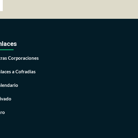
nlaces
ras Corporaciones
laces a Cofradias
lendario
ivado
ro