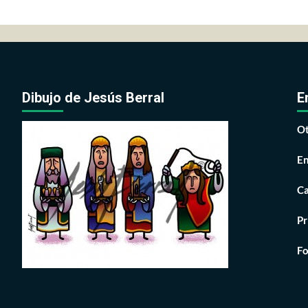
Dibujo de Jesús Berral
E
Ot
En
Ca
Pr
Fo