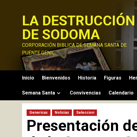
Saltar
al
LA DESTRUCCIÓN
contenido
DE SODOMA
CORPORACIÓN BIBLICA DE SEMANA SANTA DE
PUENTE GENIL
Inicio
Bienvenidos
Historia
Figuras
He
Semana Santa
Convivencias
Calendario
Genericas
Noticias
Seleccion
Presentación del