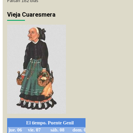
Faltan 182 días
Vieja Cuaresmera