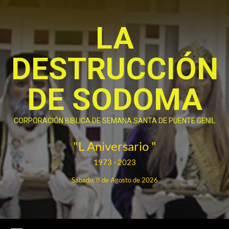
Saltar
al
LA
contenido
DESTRUCCIÓN
DE SODOMA
CORPORACIÓN BIBLICA DE SEMANA SANTA DE PUENTE GENIL
"L Aniversario "
1973 - 2023
Sábado, 8 de Agosto de 2026
Menú