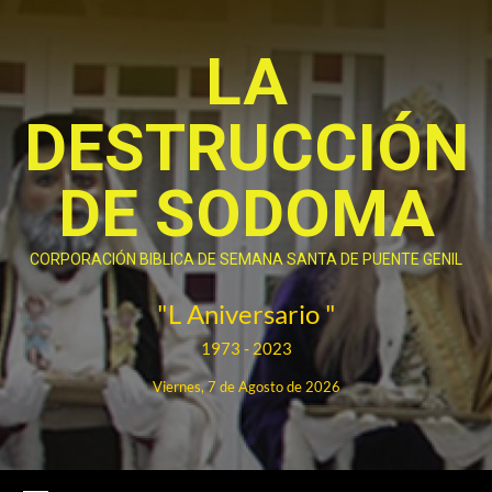
Saltar
al
LA
contenido
DESTRUCCIÓN
DE SODOMA
CORPORACIÓN BIBLICA DE SEMANA SANTA DE PUENTE GENIL
"L Aniversario "
1973 - 2023
Viernes, 7 de Agosto de 2026
Menú