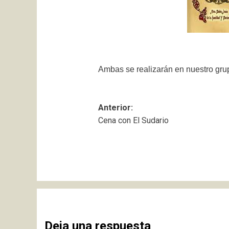
Ambas se realizarán en nuestro gru
Navegación
Anterior:
Cena con El Sudario
de
entradas
Deja una respuesta