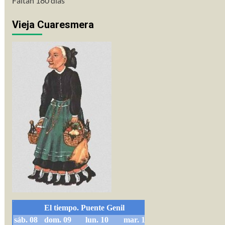
Faltan 180 días
Vieja Cuaresmera