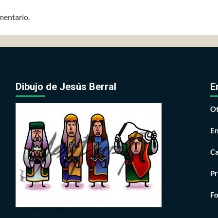
mentario.
Dibujo de Jesús Berral
E
Ot
En
Ca
Pr
Fo