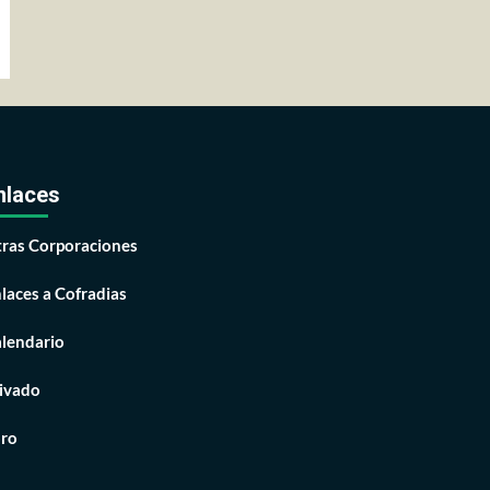
nlaces
ras Corporaciones
laces a Cofradias
lendario
ivado
ro