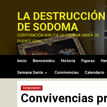
Saltar
al
LA DESTRUCCIÓN
contenido
DE SODOMA
CORPORACIÓN BIBLICA DE SEMANA SANTA DE
PUENTE GENIL
Inicio
Bienvenidos
Historia
Figuras
He
Semana Santa
Convivencias
Calendario
Corporacion
Convivenci​as p