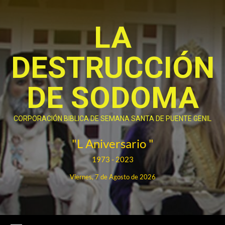
Saltar
al
LA
contenido
DESTRUCCIÓN
DE SODOMA
CORPORACIÓN BIBLICA DE SEMANA SANTA DE PUENTE GENIL
"L Aniversario "
1973 - 2023
Viernes, 7 de Agosto de 2026
Menú