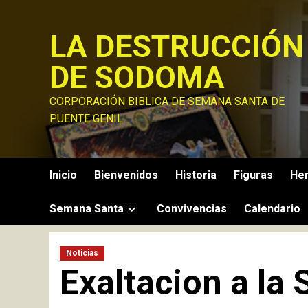
Saltar
al
LA DESTRUCCIÓN
contenido
DE SODOMA
CORPORACIÓN BIBLICA DE SEMANA SANTA DE
PUENTE GENIL
Inicio
Bienvenidos
Historia
Figuras
He
Semana Santa
Convivencias
Calendario
Noticias
Exaltacion a la 