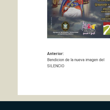
Navegación
Anterior:
Bendicion de la nueva imagen del
de
SILENCIO
entradas