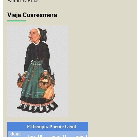
Faltan 179 días
Vieja Cuaresmera