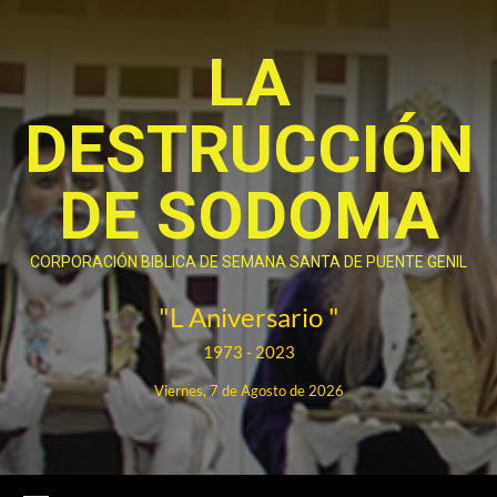
Saltar
al
LA
contenido
DESTRUCCIÓN
DE SODOMA
CORPORACIÓN BIBLICA DE SEMANA SANTA DE PUENTE GENIL
"L Aniversario "
1973 - 2023
Viernes, 7 de Agosto de 2026
Menú