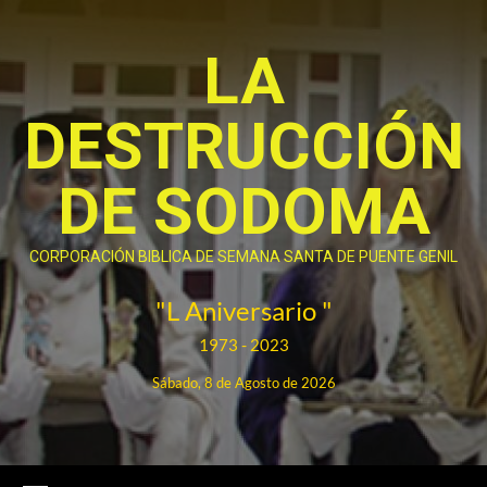
Saltar
al
LA
contenido
DESTRUCCIÓN
DE SODOMA
CORPORACIÓN BIBLICA DE SEMANA SANTA DE PUENTE GENIL
"L Aniversario "
1973 - 2023
Sábado, 8 de Agosto de 2026
Menú