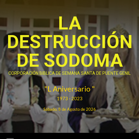
Saltar
al
LA
contenido
DESTRUCCIÓN
DE SODOMA
CORPORACIÓN BIBLICA DE SEMANA SANTA DE PUENTE GENIL
"L Aniversario "
1973 - 2023
Sábado, 8 de Agosto de 2026
Menú