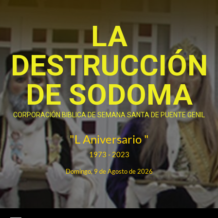
Saltar
al
LA
contenido
DESTRUCCIÓN
DE SODOMA
CORPORACIÓN BIBLICA DE SEMANA SANTA DE PUENTE GENIL
"L Aniversario "
1973 - 2023
Domingo, 9 de Agosto de 2026
Menú