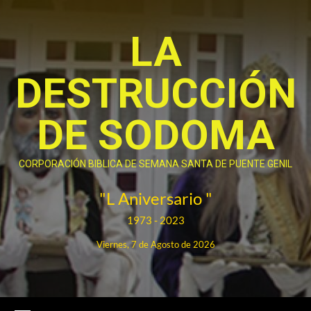
Saltar
al
LA
contenido
DESTRUCCIÓN
DE SODOMA
CORPORACIÓN BIBLICA DE SEMANA SANTA DE PUENTE GENIL
"L Aniversario "
1973 - 2023
Viernes, 7 de Agosto de 2026
Menú