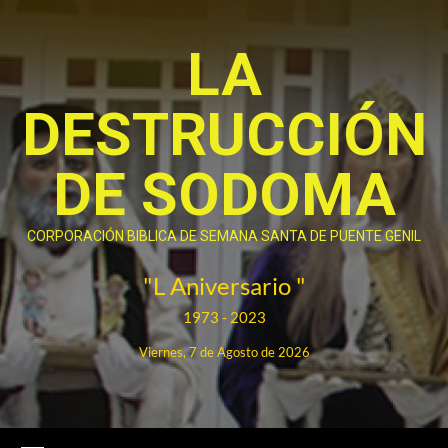
Saltar
al
LA
contenido
DESTRUCCIÓN
DE SODOMA
CORPORACIÓN BIBLICA DE SEMANA SANTA DE PUENTE GENIL
"L Aniversario "
1973 - 2023
Viernes, 7 de Agosto de 2026
Menú