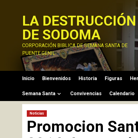
Saltar
al
LA DESTRUCCIÓN
contenido
DE SODOMA
CORPORACIÓN BIBLICA DE SEMANA SANTA DE
PUENTE GENIL
Inicio
Bienvenidos
Historia
Figuras
He
Semana Santa
Convivencias
Calendario
Noticias
Promocion Sant