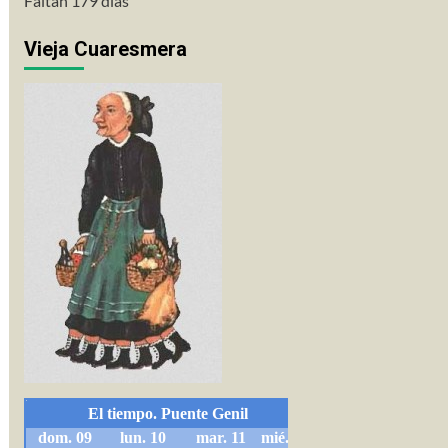
Faltan 179 días
Vieja Cuaresmera