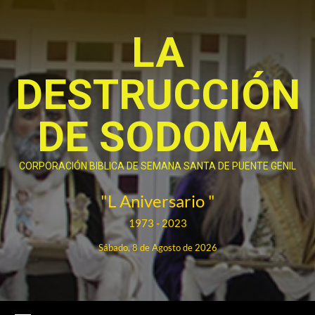
Saltar
al
LA
contenido
DESTRUCCIÓN
DE SODOMA
CORPORACIÓN BIBLICA DE SEMANA SANTA DE PUENTE GENIL
"L Aniversario "
1973 - 2023
Sábado, 8 de Agosto de 2026
Menú