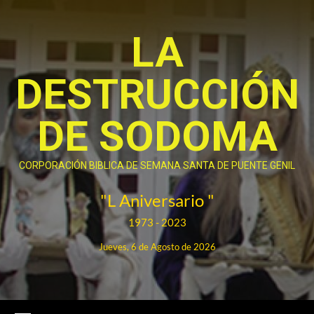
Saltar
al
LA
contenido
DESTRUCCIÓN
DE SODOMA
CORPORACIÓN BIBLICA DE SEMANA SANTA DE PUENTE GENIL
"L Aniversario "
1973 - 2023
Jueves, 6 de Agosto de 2026
Menú