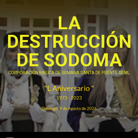
Saltar
al
LA
contenido
DESTRUCCIÓN
DE SODOMA
CORPORACIÓN BIBLICA DE SEMANA SANTA DE PUENTE GENIL
"L Aniversario "
1973 - 2023
Domingo, 9 de Agosto de 2026
Menú