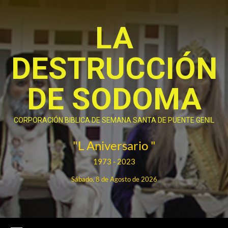
Saltar
al
LA
contenido
DESTRUCCIÓN
DE SODOMA
CORPORACIÓN BIBLICA DE SEMANA SANTA DE PUENTE GENIL
"L Aniversario "
1973 - 2023
Sábado, 8 de Agosto de 2026
Menú