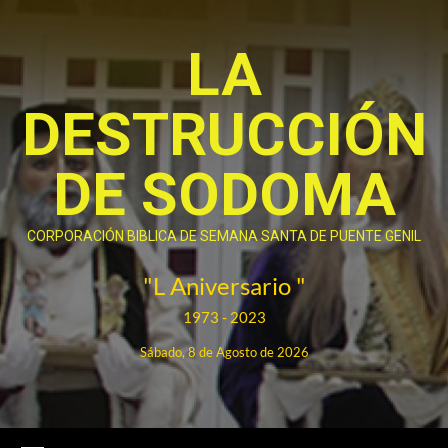
Saltar
al
LA
contenido
DESTRUCCIÓN
DE SODOMA
CORPORACIÓN BIBLICA DE SEMANA SANTA DE PUENTE GENIL
"L Aniversario "
1973 - 2023
Sábado, 8 de Agosto de 2026
Menú