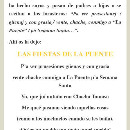
ha hecho suyos y pasan de padres a hijos o se
recitan a los forasteros:
“Pa ver prusesionej /
güenaj y con grasia,/ vente, chache, conmigo a “La
.
Puente” / pá Semana Santa…”
Ahi os la dejo:
LAS FIESTAS DE LA PUENTE
P’a ver prusesiones güenas y con grasia
vente chache conmigo a La Puente p’a Semana
Santa
Yo, que juí antaño con Chacha Tomasa
Me queé pasmao viendo aquellas cosas
(como a los mochuelos cuando se les baila).
¡Qu’es un pueblo mu majo aquél pueblo!