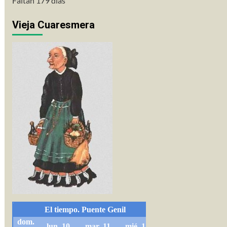
Faltan 179 días
Vieja Cuaresmera