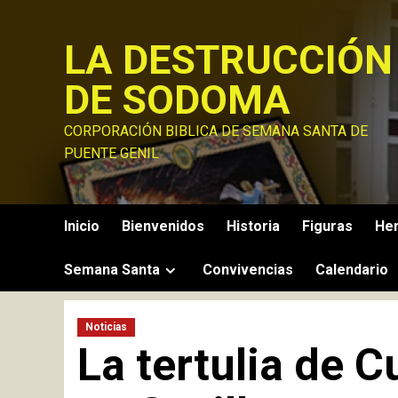
Saltar
al
LA DESTRUCCIÓN
contenido
DE SODOMA
CORPORACIÓN BIBLICA DE SEMANA SANTA DE
PUENTE GENIL
Inicio
Bienvenidos
Historia
Figuras
He
Semana Santa
Convivencias
Calendario
Noticias
La tertulia de 