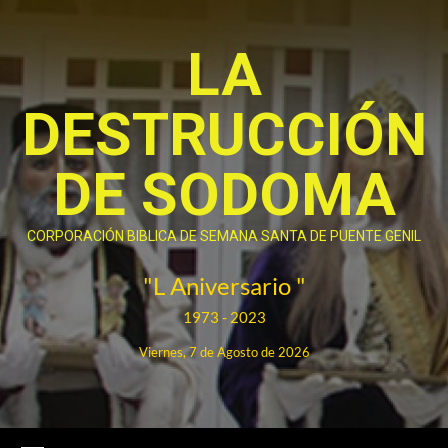
Saltar
al
LA
contenido
DESTRUCCIÓN
DE SODOMA
CORPORACIÓN BIBLICA DE SEMANA SANTA DE PUENTE GENIL
"L Aniversario "
1973 - 2023
Viernes, 7 de Agosto de 2026
Menú