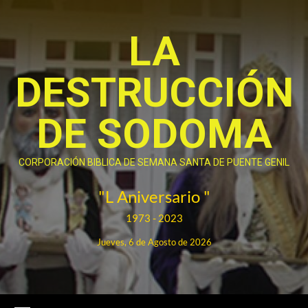
Saltar
al
LA
contenido
DESTRUCCIÓN
DE SODOMA
CORPORACIÓN BIBLICA DE SEMANA SANTA DE PUENTE GENIL
"L Aniversario "
1973 - 2023
Jueves, 6 de Agosto de 2026
Menú