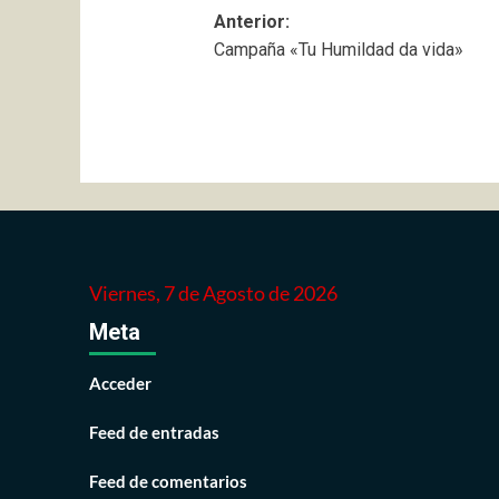
Navegación
Anterior:
Campaña «Tu Humildad da vida»
de
entradas
Viernes, 7 de Agosto de 2026
Meta
Acceder
Feed de entradas
Feed de comentarios