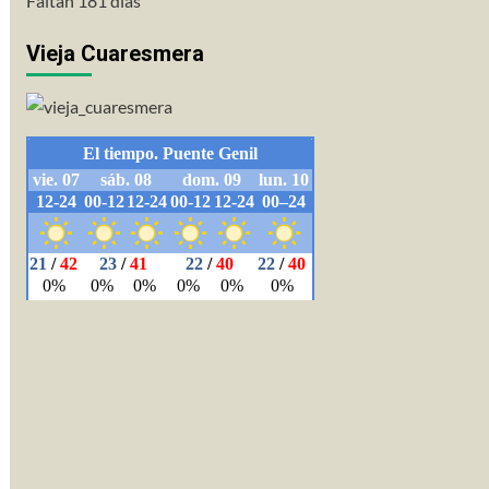
Faltan 181 días
Vieja Cuaresmera