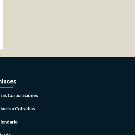
nlaces
ras Corporaciones
laces a Cofradias
lendario
ivado