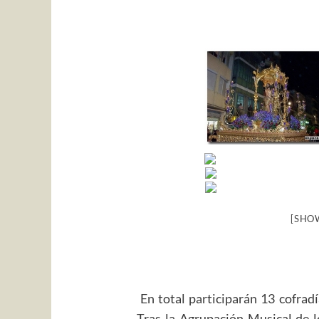
[SHO
En total participarán 13 cofradí
Tras la Agrupación Musical de l