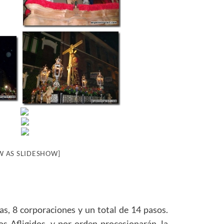
W AS SLIDESHOW]
as, 8 corporaciones y un total de 14 pasos.
os Afligidos, y por orden procesionarán, la