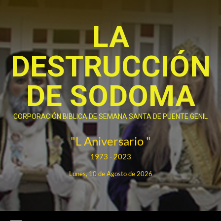
Saltar
al
LA
contenido
DESTRUCCIÓN
DE SODOMA
CORPORACIÓN BIBLICA DE SEMANA SANTA DE PUENTE GENIL
"L Aniversario "
1973 - 2023
Lunes, 10 de Agosto de 2026
Menú