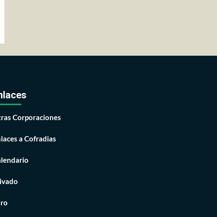
nlaces
ras Corporaciones
laces a Cofradias
lendario
ivado
ro