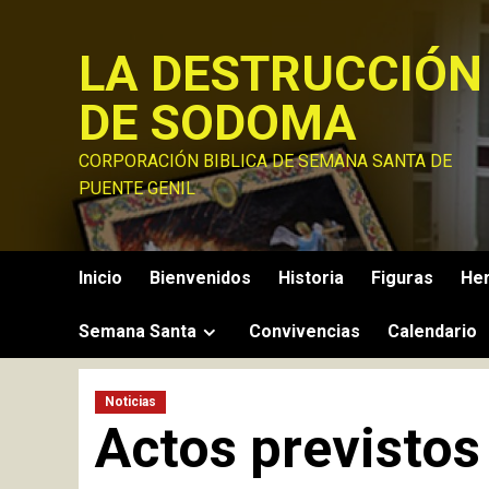
Saltar
al
LA DESTRUCCIÓN
contenido
DE SODOMA
CORPORACIÓN BIBLICA DE SEMANA SANTA DE
PUENTE GENIL
Inicio
Bienvenidos
Historia
Figuras
He
Semana Santa
Convivencias
Calendario
Noticias
Actos previsto