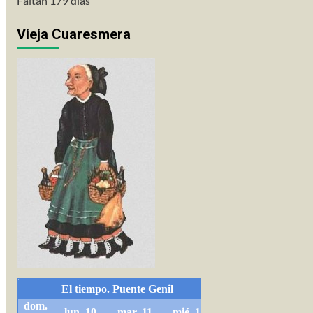
Faltan 179 días
Vieja Cuaresmera