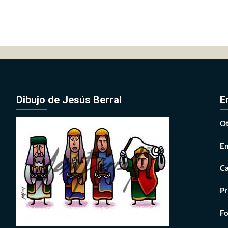
Dibujo de Jesús Berral
E
Ot
En
Ca
Pr
Fo