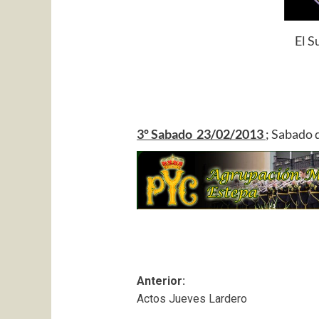
El S
3º Sabado 23/02/2013
; Sabado d
Navegación
Anterior:
Actos Jueves Lardero
de