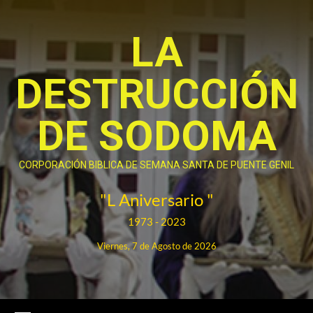
Saltar
al
LA
contenido
DESTRUCCIÓN
DE SODOMA
CORPORACIÓN BIBLICA DE SEMANA SANTA DE PUENTE GENIL
"L Aniversario "
1973 - 2023
Viernes, 7 de Agosto de 2026
Menú