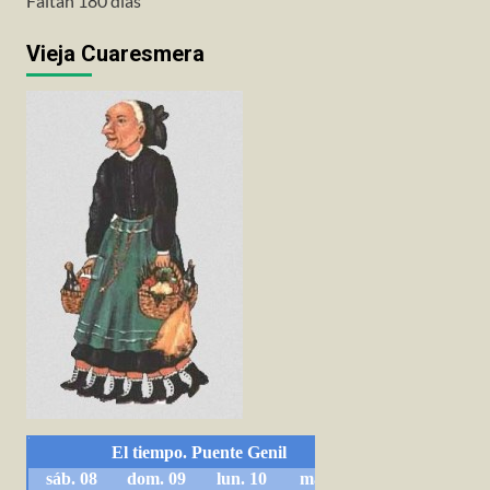
Faltan 180 días
Vieja Cuaresmera