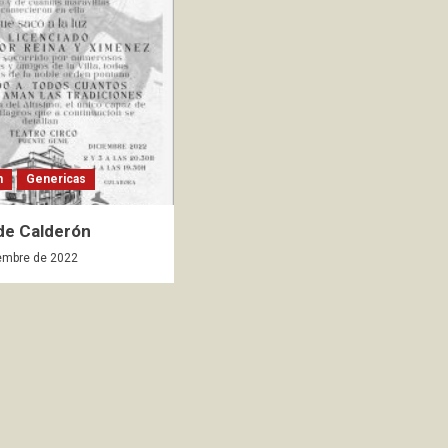
n
Genericas
 de Calderón
embre de 2022