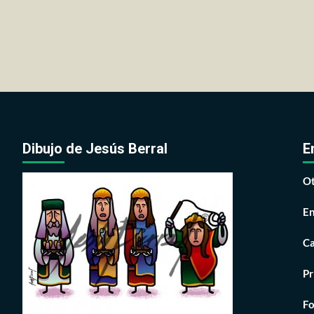
Dibujo de Jesús Berral
E
Ot
En
Ca
Pr
Fo