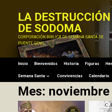
Saltar
al
LA DESTRUCCIÓN
contenido
DE SODOMA
CORPORACIÓN BIBLICA DE SEMANA SANTA DE
PUENTE GENIL
Inicio
Bienvenidos
Historia
Figuras
He
Semana Santa
Convivencias
Calendario
Mes:
noviembre