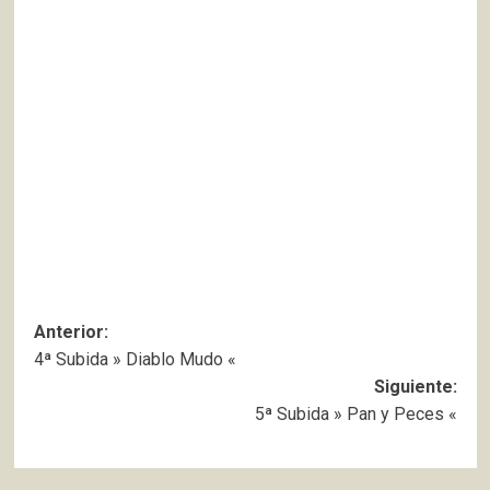
Navegación
Anterior:
4ª Subida » Diablo Mudo «
de
Siguiente:
entradas
5ª Subida » Pan y Peces «