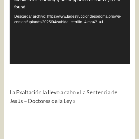
Reproductor
found
de
vídeo
Descargar archivo: https://www.ladestrucciondesodoma.org/wp-
content/uploads/2025/04/subida_cerrillo_4.mp4?_=1
La Exaltación la llevo a cabo » La Sentencia de
Jesús – Doctores de la Ley »