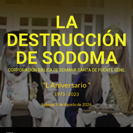
Saltar
al
LA
contenido
DESTRUCCIÓN
DE SODOMA
CORPORACIÓN BIBLICA DE SEMANA SANTA DE PUENTE GENIL
"L Aniversario "
1973 - 2023
Sábado, 8 de Agosto de 2026
Menú