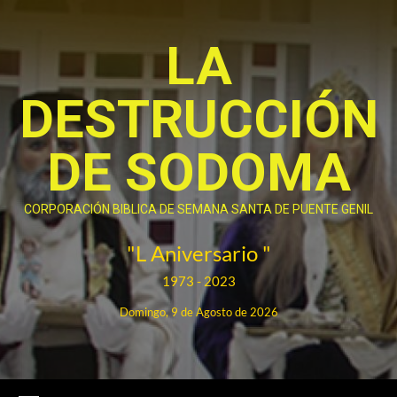
Saltar
al
LA
contenido
DESTRUCCIÓN
DE SODOMA
CORPORACIÓN BIBLICA DE SEMANA SANTA DE PUENTE GENIL
"L Aniversario "
1973 - 2023
Domingo, 9 de Agosto de 2026
Menú