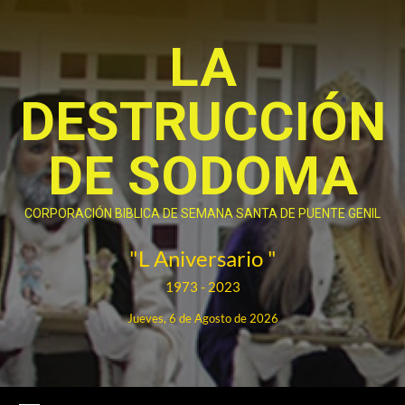
Saltar
al
LA
contenido
DESTRUCCIÓN
DE SODOMA
CORPORACIÓN BIBLICA DE SEMANA SANTA DE PUENTE GENIL
"L Aniversario "
1973 - 2023
Jueves, 6 de Agosto de 2026
Menú