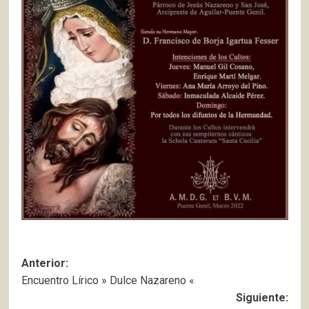
Navegación
Anterior:
Encuentro Lírico » Dulce Nazareno «
de
Siguiente: