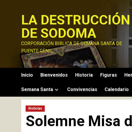
Saltar
al
LA DESTRUCCIÓN
contenido
DE SODOMA
CORPORACIÓN BIBLICA DE SEMANA SANTA DE
PUENTE GENIL
Inicio
Bienvenidos
Historia
Figuras
He
Semana Santa
Convivencias
Calendario
Noticias
Solemne Misa 