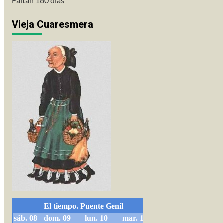
Faltan 180 días
Vieja Cuaresmera