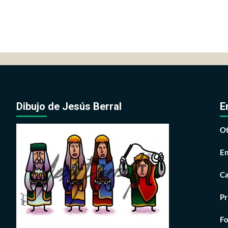
Dibujo de Jesús Berral
E
Ot
En
Ca
Pr
Fo