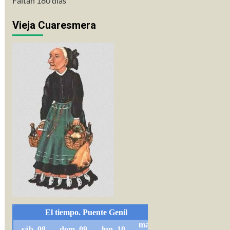
Faltan 180 días
Vieja Cuaresmera