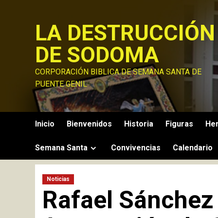
Saltar
al
LA DESTRUCCIÓN
contenido
DE SODOMA
CORPORACIÓN BIBLICA DE SEMANA SANTA DE
PUENTE GENIL
Inicio
Bienvenidos
Historia
Figuras
He
Semana Santa
Convivencias
Calendario
Noticias
Rafael Sánchez 