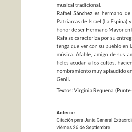
musical tradicional.
Rafael Sánchez es hermano de l
Patriarcas de Israel (La Espina) 
honor de ser Hermano Mayor en l
Rafa se caracteriza por su entre
tenga que ver con su pueblo en la
música. Afable, amigo de sus a
fieles acudan a los cultos, hacie
nombramiento muy aplaudido ent
Genil.
Textos: Virginia Requena (Punte G
Navegación
Anterior:
Citación para Junta General Extraordi
de
viérnes 26 de Septiembre