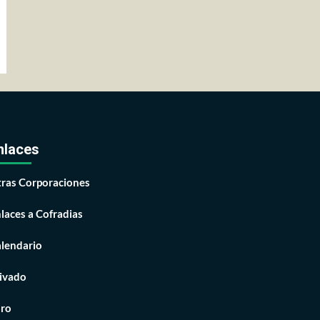
nlaces
ras Corporaciones
laces a Cofradias
lendario
ivado
ro