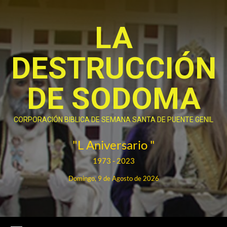
Saltar
al
LA
contenido
DESTRUCCIÓN
DE SODOMA
CORPORACIÓN BIBLICA DE SEMANA SANTA DE PUENTE GENIL
"L Aniversario "
1973 - 2023
Domingo, 9 de Agosto de 2026
Menú