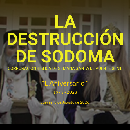
Saltar
al
LA
contenido
DESTRUCCIÓN
DE SODOMA
CORPORACIÓN BIBLICA DE SEMANA SANTA DE PUENTE GENIL
"L Aniversario "
1973 - 2023
Jueves, 6 de Agosto de 2026
Menú