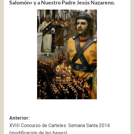
Salomón» y a Nuestro Padre Jesús Nazareno.
Navegación
Anterior:
XVIII Concurso de Carteles. Semana Santa 2014
de
(modificación de las bases).