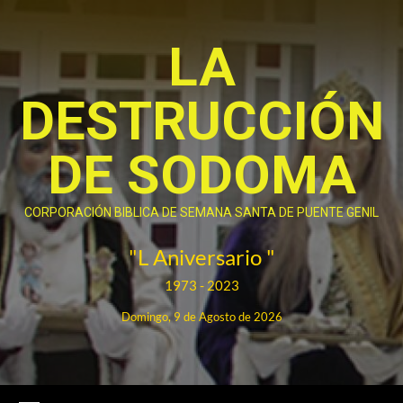
Saltar
al
LA
contenido
DESTRUCCIÓN
DE SODOMA
CORPORACIÓN BIBLICA DE SEMANA SANTA DE PUENTE GENIL
"L Aniversario "
1973 - 2023
Domingo, 9 de Agosto de 2026
Menú