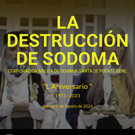
Saltar
al
LA
contenido
DESTRUCCIÓN
DE SODOMA
CORPORACIÓN BIBLICA DE SEMANA SANTA DE PUENTE GENIL
"L Aniversario "
1973 - 2023
Jueves, 6 de Agosto de 2026
Menú